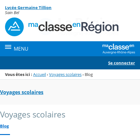
Panneau de gestion des cookies
Lycée Germaine Tillion
Menu de la rubrique
Contenu
Sain Bel
MENU
Se connecter
Vous êtes ici :
Accueil
›
Voyages scolaires
›
Blog
Voyages scolaires
Voyages scolaires
Blog