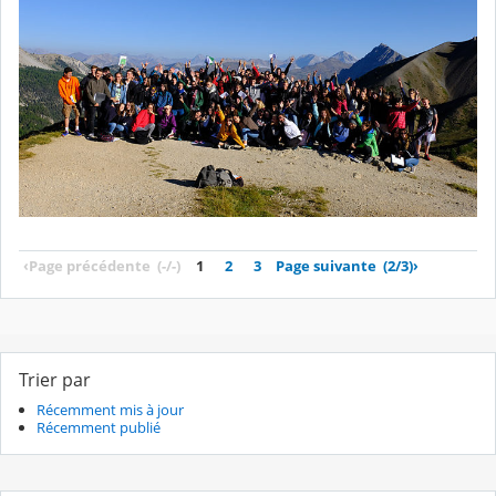
‹
Page précédente
(-/-)
1
2
3
Page suivante
(2/3)
›
Trier par
Récemment mis à jour
Récemment publié