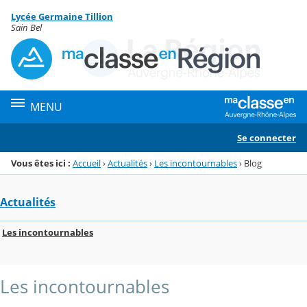
Panneau de gestion des cookies
Lycée Germaine Tillion
Menu de la rubrique
Contenu
Sain Bel
MENU
Se connecter
Vous êtes ici :
Accueil
›
Actualités
›
Les incontournables
›
Blog
Actualités
Les incontournables
Les incontournables