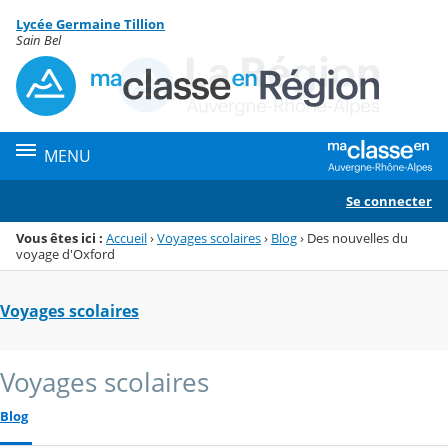
Panneau de gestion des cookies
Lycée Germaine Tillion
Menu de la rubrique
Contenu
Sain Bel
MENU
Se connecter
Vous êtes ici :
Accueil
›
Voyages scolaires
›
Blog
›
Des nouvelles du
voyage d'Oxford
Voyages scolaires
Voyages scolaires
Blog