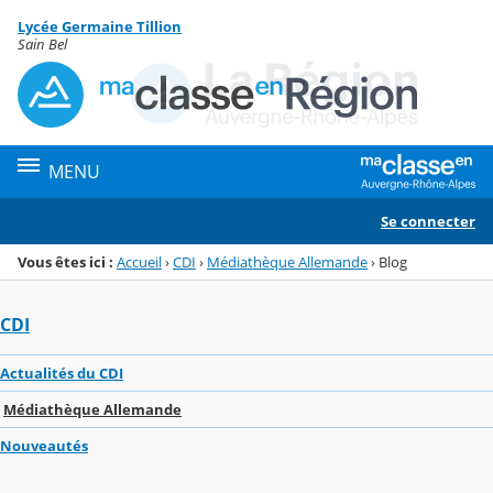
Panneau de gestion des cookies
Lycée Germaine Tillion
Menu de la rubrique
Contenu
Sain Bel
MENU
Se connecter
Vous êtes ici :
Accueil
›
CDI
›
Médiathèque Allemande
›
Blog
CDI
Actualités du CDI
Médiathèque Allemande
Nouveautés