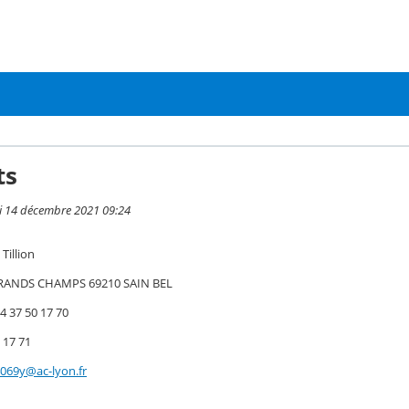
ts
di 14 décembre 2021 09:24
Tillion
GRANDS CHAMPS 69210 SAIN BEL
4 37 50 17 70
0 17 71
4069y@ac-lyon.fr