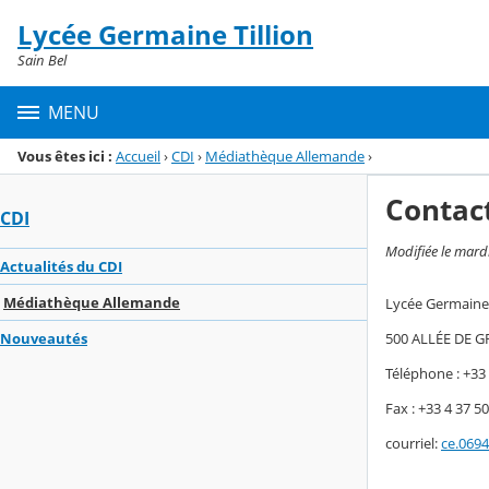
Panneau de gestion des cookies
Lycée Germaine Tillion
Menu de la rubrique
Contenu
Sain Bel
MENU
Vous êtes ici :
Accueil
›
CDI
›
Médiathèque Allemande
›
Contac
CDI
Modifiée le mar
Actualités du CDI
Médiathèque Allemande
Lycée Germaine 
500 ALLÉE DE 
Nouveautés
Téléphone : +33 
Fax : +33 4 37 5
courriel:
ce.069