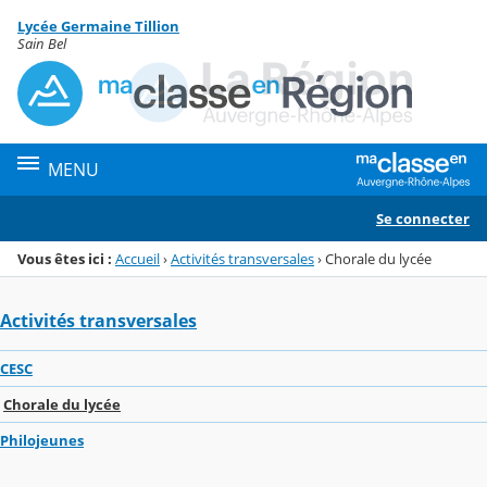
Panneau de gestion des cookies
Lycée Germaine Tillion
Menu de la rubrique
Contenu
Sain Bel
MENU
Se connecter
Vous êtes ici :
Accueil
›
Activités transversales
›
Chorale du lycée
Activités transversales
CESC
Chorale du lycée
Philojeunes