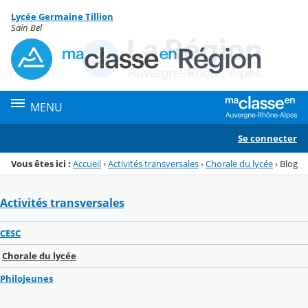
Panneau de gestion des cookies
Lycée Germaine Tillion
Menu de la rubrique
Contenu
Sain Bel
MENU
Se connecter
Vous êtes ici :
Accueil
›
Activités transversales
›
Chorale du lycée
›
Blog
Activités transversales
CESC
Chorale du lycée
Philojeunes