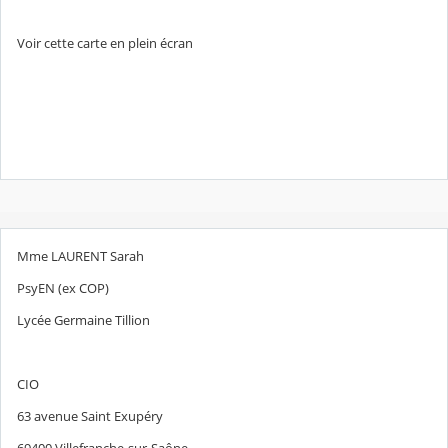
Voir cette carte en plein écran
Mme LAURENT Sarah
PsyEN (ex COP)
Lycée Germaine Tillion
CIO
63 avenue Saint Exupéry
69400 Villefranche-sur-Saône