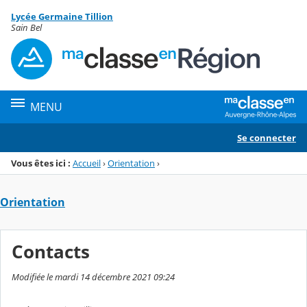
Panneau de gestion des cookies
Lycée Germaine Tillion
Menu de la rubrique
Contenu
Sain Bel
MENU
Se connecter
Vous êtes ici :
Accueil
›
Orientation
›
Orientation
Contacts
Modifiée le mardi 14 décembre 2021 09:24