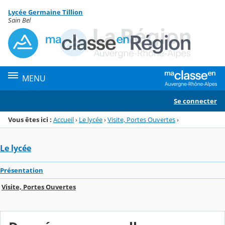
Panneau de gestion des cookies
Lycée Germaine Tillion
Menu de la rubrique
Contenu
Sain Bel
MENU
Se connecter
Vous êtes ici :
Accueil
›
Le lycée
›
Visite, Portes Ouvertes
›
Le lycée
Présentation
Visite, Portes Ouvertes