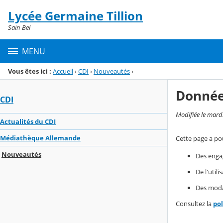
Panneau de gestion des cookies
Lycée Germaine Tillion
Menu de la rubrique
Contenu
Sain Bel
MENU
Vous êtes ici :
Accueil
›
CDI
›
Nouveautés
›
Donnée
CDI
Modifiée le mard
Actualités du CDI
Médiathèque Allemande
Cette page a pou
Nouveautés
Des enga
De l'util
Des modal
Consultez la
po