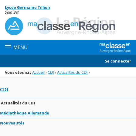
Panneau de gestion des cookies
Lycée Germaine Tillion
Menu de la rubrique
Contenu
Sain Bel
MENU
Se connecter
Vous êtes ici :
Accueil
›
CDI
›
Actualités du CDI
›
CDI
Actualités du CDI
Médiathèque Allemande
Nouveautés