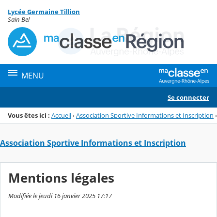
Panneau de gestion des cookies
Lycée Germaine Tillion
Menu de la rubrique
Contenu
Sain Bel
MENU
Se connecter
Vous êtes ici :
Accueil
›
Association Sportive Informations et Inscription
›
Association Sportive Informations et Inscription
Mentions légales
Modifiée le jeudi 16 janvier 2025 17:17