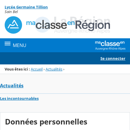
Panneau de gestion des cookies
Lycée Germaine Tillion
Menu de la rubrique
Contenu
Sain Bel
MENU
Se connecter
Vous êtes ici :
Accueil
›
Actualités
›
Actualités
Les incontournables
Données personnelles