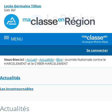
Panneau de gestion des cookies
Lycée Germaine Tillion
Menu de la rubrique
Contenu
Sain Bel
MENU
Se connecter
Vous êtes ici :
Accueil
›
Actualités
›
Blog
›
Journée Nationale contre le
HARCELEMENT et le CYBER-HARCELEMENT
Actualités
Les incontournables
Actualités