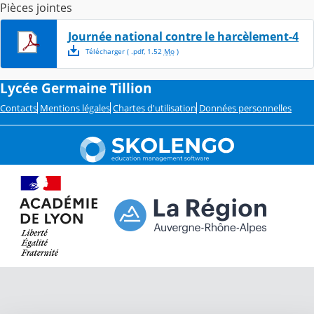
Pièces jointes
Journée national contre le harcèlement-4
Télécharger
( .
pdf
,
1.52
Mo
)
Lycée Germaine Tillion
Contacts
Mentions légales
Chartes d'utilisation
Données personnelles