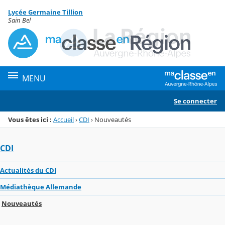
Panneau de gestion des cookies
Lycée Germaine Tillion
Menu de la rubrique
Contenu
Sain Bel
MENU
Se connecter
Vous êtes ici :
Accueil
›
CDI
›
Nouveautés
CDI
Actualités du CDI
Médiathèque Allemande
Nouveautés