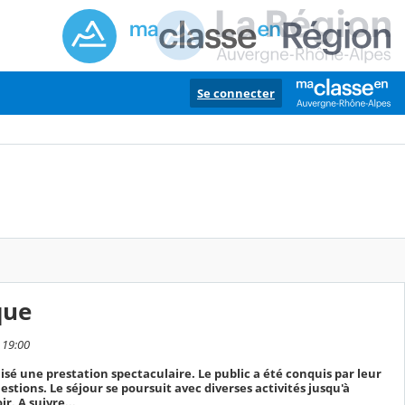
Se connecter
que
 19:00
isé une prestation spectaculaire. Le public a été conquis par leur
estions. Le séjour se poursuit avec diverses activités jusqu'à
r. A suivre...