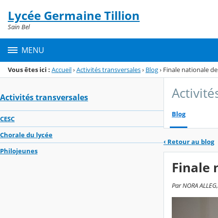
Panneau de gestion des cookies
Lycée Germaine Tillion
Menu de la rubrique
Contenu
Sain Bel
MENU
Vous êtes ici :
Accueil
›
Activités transversales
›
Blog
›
Finale nationale d
Activité
Activités transversales
Blog
CESC
Chorale du lycée
‹
Retour au blog
Philojeunes
Finale 
Par NORA ALLEG, 