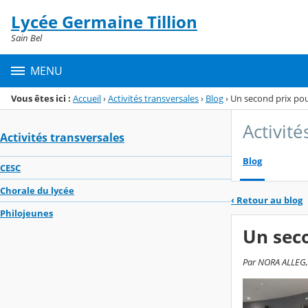
Panneau de gestion des cookies
Lycée Germaine Tillion
Menu de la rubrique
Contenu
Sain Bel
MENU
Vous êtes ici :
Accueil
›
Activités transversales
›
Blog
›
Un second prix po
Activité
Activités transversales
Blog
CESC
Chorale du lycée
‹
Retour au blog
Philojeunes
Un sec
Par NORA ALLEG, 